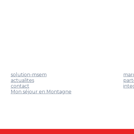
solution-msem
mar
actualites
part
contact
inte
Mon séjour en Montagne