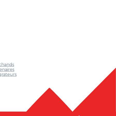
chands
enaires
grateurs